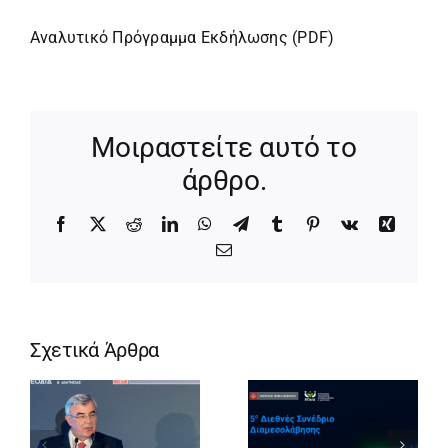
Αναλυτικό Πρόγραμμα Εκδήλωσης (PDF)
Μοιραστείτε αυτό το
άρθρο.
Facebook
X
Reddit
LinkedIn
WhatsApp
Telegram
Tumblr
Pinterest
Vk
Xing
Email
Σχετικά Άρθρα