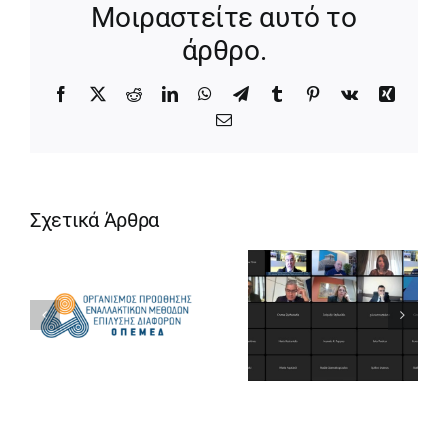
Μοιραστείτε αυτό το
άρθρο.
Facebook
X
Reddit
LinkedIn
WhatsApp
Telegram
Tumblr
Pinterest
Vk
Xing
Email
Σχετικά Άρθρα