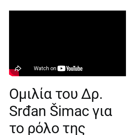
Ομιλία του Δρ.
Srđan Šimac για
το ρόλο της