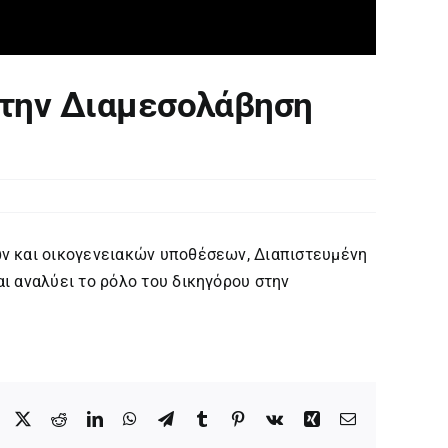
στην Διαμεσολάβηση
ν και οικογενειακών υποθέσεων, Διαπιστευμένη
ι αναλύει το ρόλο του δικηγόρου στην
Facebook
X
Reddit
LinkedIn
WhatsApp
Telegram
Tumblr
Pinterest
Vk
Xing
Email