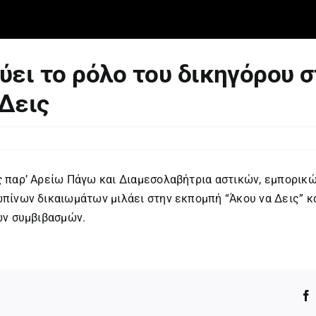
ύει το ρόλο του δικηγόρου 
Δεις
ς
παρ’ Αρείω Πάγω και Διαμεσολαβήτρια αστικών, εμπορικώ
πίνων δικαιωμάτων μιλάει στην εκπομπή “Άκου να Δεις” κα
ών συμβιβασμών.
.