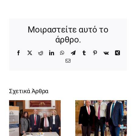
Μοιραστείτε αυτό το
άρθρο.
Facebook
X
Reddit
LinkedIn
WhatsApp
Telegram
Tumblr
Pinterest
Vk
Xing
Email
Σχετικά Άρθρα