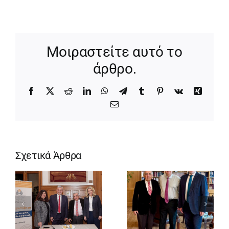
Μοιραστείτε αυτό το
άρθρο.
Facebook
X
Reddit
LinkedIn
WhatsApp
Telegram
Tumblr
Pinterest
Vk
Xing
Email
Σχετικά Άρθρα