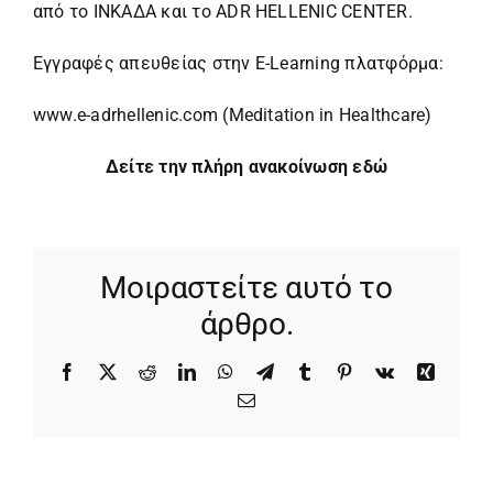
από το ΙΝΚΑΔΑ και το ΑDR HELLENIC CENTER.
Εγγραφές απευθείας στην E-Learning πλατφόρμα:
www.e-adrhellenic.com
(Meditation in Healthcare)
Δείτε την πλήρη ανακοίνωση εδώ
Μοιραστείτε αυτό το
άρθρο.
Facebook
X
Reddit
LinkedIn
WhatsApp
Telegram
Tumblr
Pinterest
Vk
Xing
Email